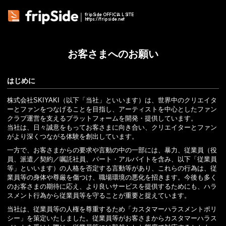
fripSide OFFICIAL SITE
https://fripside.net
お客さまへのお願い
はじめに
株式会社SKIYAKI（以下「当社」といいます）は、世界中のクリエイタ
ーとファンをつなげることを目指し、アーティストを中心としたファン
クラブ運営を支えるプラットフォームを開発・提供しています。
当社は、日々誠意をもってお客さまに向き合い、クリエイターとファン
がより深くつながる体験を創出しています。
一方で、お客さまからの要求や言動の中の一部には、暴力、従業員（役
員、派遣／契約／嘱託社員、パート・アルバイトを含み、以下「従業員
等」といいます）の人格を否定する言動等があり、これらの行為は、従
業員等の身体や尊厳を傷つけ、職場環境の悪化を招きます。今後も多く
のお客さまの期待に応え、より良いサービスを提供するためにも、ハラ
スメント行為から従業員等を守ることが重要と捉えています。
当社は、従業員等の人権を尊重するため「カスタマーハラスメントポリ
シー」を策定いたしました。従業員等がお客さまからカスタマーハラス