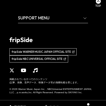
TOP
SUPPORT MENU
fripSide WARNER MUSIC JAPAN OFFICIAL SITE
fripSide NBC UNIVERSAL OFFICIAL SITE
掲載されているすべてのコンテンツ
(記事、画像、音声データ、映像データ等)の無断転載を禁じます。
© 2026 Warner Music Japan Inc. , NBCUniversal ENTERTAINMENT JAPAN,
LLC. , p.m.works,Inc. All Right Reserved. Powered by
SKIYAKI Inc.