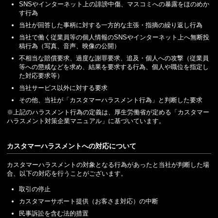
SNSやインターネット上の誹謗中傷、マスコミへの暴露をほのめか
す行為
当社が回答した事柄に対する一方的な主張・指摘の繰り返し行為
当社で働く従業員等の個人情報のSNSやインターネット上へ無断投
稿行為（写真、音声、映像の公開）
不相当な賠償要求、過度な謝罪要求、追及・個人への攻撃（従業員
等への懲戒などを求め、結果を要求する行為、個人や職位を指定し
た対応要求等）
当社サービス以外に対する要求
その他、当社が「カスタマーハラスメント行為」と判断した要求
※上記のハラスメント行為の定義は、厚生労働省が定める「カスタマー
ハラスメント対策企業マニュアル」に基づいています。
カスタマーハラスメントへの対応について
カスタマーハラスメントの対象となる行為があったと当社が判断した場
合、以下の対応を行うことがございます。
取引の停止
カスタマーサポート提供（お客さま対応）の中断
民事訴訟を含む法的措置