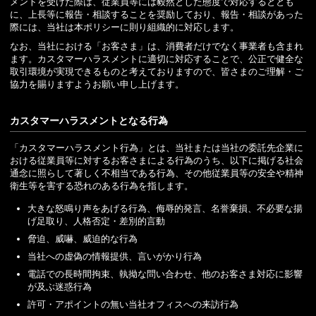
メントを受けた際は、従業員等には毅然とした態度で対応するととも
に、上長等に報告・相談することを奨励しており、報告・相談があった
際には、当社は本ポリシーに則り組織的に対応します。
なお、当社における「お客さま」は、消費者だけでなく事業者も含まれ
ます。カスタマーハラスメントに適切に対応することで、公正で健全な
取引環境が実現できるものと考えておりますので、皆さまのご理解・ご
協力を賜りますようお願い申し上げます。
カスタマーハラスメントとなる行為
「カスタマーハラスメント行為」とは、当社または当社の委託先企業に
おける従業員等に対するお客さまによる行為のうち、以下に掲げる社会
通念に照らして著しく不相当である行為、その他従業員等の安全や精神
衛生等を害する恐れのある行為を指します。
大きな怒鳴り声をあげる行為、侮辱的発言、名誉棄損、不必要な揚
げ足取り、人格否定・差別的言動
脅迫、威嚇、威迫的な行為
当社への虚偽の情報提供、言いがかり行為
電話での長時間拘束、執拗な問い合わせ、他のお客さま対応に影響
が及ぶ迷惑行為
許可・アポイントの無い当社オフィスへの来訪行為