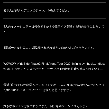
皆さんが好きなアニメのジャンルを教えてください！
3人のイメージカラーは何色ですか？今後ライブ参戦する時の参考にしたいで
す
3期ボーカルお二人の1期2期それぞれ好きな曲があればききたいです。
WOWOWで[fripSide Phase2 Final Arena Tour 2022 -infinite synthesis:endless
voyage- @さいたまスーパーアリーナ Day 1]の放送日時が発表されていま…
最近日記でお花の話題が出ておりますが、3人の好きなお花はなんですか？ ま
たfripSideのイメージフラワーは何だと思いますか？
好きなポケモンは何ですか？また、自分をポケモンに例えると？