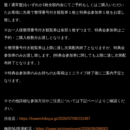
盤 / 通常盤)をいずれか1枚全額内金にてご予約もしくはご購入いただい
たお客様に先着で整理番号付き観覧券１枚と特典会参加券１枚をお渡し
致します。
※お一人様整理番号付き観覧券は各部１枚ずつまで、特典会参加券はご
予約・ご購入枚数分お渡しとなります。
※整理番号付き観覧券は上限に達し次第配布終了となりますが、特典会
参加券のみお渡し致します。(特典会参加券に関しても上限に達し次第配
布終了となります。)
※特典会参加券のみお持ちのお客様はミニライブ終了後にご案内予定と
なります。
※その他詳細な参加方法やご注意については下記ページよりご確認くだ
さい。
渋谷店：
https://towershibuya.jp/2026/07/09/231487
梅田NU茶屋町店：
https://tower.jp/store/event/2026/09/096002