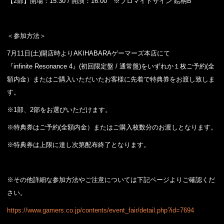
【2部】開場：15:30 / 開演：16:00 ※ブロマイドサイン 絵柄B
＜参加方法＞
7月11日(土)開店時よりAKIHABARAゲーマーズ本店にて
『infinite Resonance 4』(初回限定盤 / 通常盤)をいずれか１枚ご予約(全
額内金）またはご購入いただいたお客様に先着で特典券をお渡し致しま
す。
※1部、2部をお選びいただけます。
※特典券はご予約(全額内金）またはご購入枚数分のお渡しとなります。
※特典券は上限に達し次第配布終了となります。
※その他詳細な参加方法やご注意については下記ページよりご確認くだ
さい。
https://www.gamers.co.jp/contents/event_fair/detail.php?id=7694