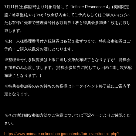
7月11日(土)開店時より対象店舗にて『infinite Resonance 4』(初回限定
盤 / 通常盤)をいずれか1枚全額内金にてご予約もしくはご購入いただい
たお客様に先着で整理番号付き観覧券１枚と特典会参加券１枚をお渡し
致します。
※お一人様整理番号付き観覧券は各部１枚ずつまで、特典会参加券はご
予約・ご購入枚数分お渡しとなります。
※整理番号付き観覧券は上限に達し次第配布終了となりますが、特典会
参加券のみお渡し致します。(特典会参加券に関しても上限に達し次第配
布終了となります。)
※特典会参加券のみお持ちのお客様はトークイベント終了後にご案内予
定となります。
※その他詳細な参加方法やご注意については下記ページよりご確認くだ
さい。
https://www.animate-onlineshop.jp/contents/fair_event/detail.php?