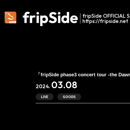
fripSide OFFICIAL S
https://fripside.net
「fripSide phase3 concert tour -t
03.08
2024.
LIVE
GOODS