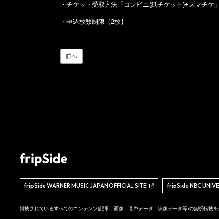
・チケット受取方法「コンビニ(紙チケット)+スマチケ
・申込枚数制限【2枚】
前へ
fripSide WARNER MUSIC JAPAN OFFICIAL SITE
fripSide NBC UNIV
掲載されているすべてのコンテンツ
(記事、画像、音声データ、映像データ等)の無断転載