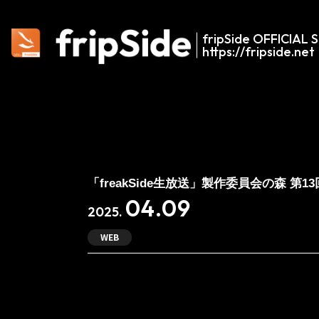
fripSide OFFICIAL S
https://fripside.net
「freakSide生放送」製作委員会の森 第
04.09
2025.
WEB