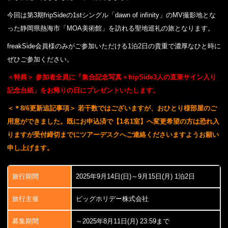
今回は第3期fripSideの1stシングル「dawn of infinity」のMV撮影地とな
った静岡県熱海市「MOA美術館」を訪れる聖地巡礼の旅となります。
freakSide会員様のみがご参加いただける1泊2日の貴重で濃厚なひと時に
ぜひご参加ください。
＜特典＞
参加者全員に「集合記念写真＋fripSide3人の直筆サイン入り
記念台紙」をお帰りの日にプレゼントいたします。
＜＊8/6更新追記事項＞ 若干数ではございますが、おひとり様部屋のご
用意ができました。既にお申込済で【1名1室】へ変更希望の方は恐れ入
りますが受付締切までにツアーデスクへご連絡くださいますようお願い
申し上げます。
旅行期間
2025年9月14日(日)～9月15日(月) 1泊2日
旅行主催
ビッグホリデー株式会社
募集期間
～2025年8月11日(月) 23:59まで