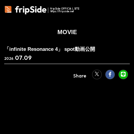
fripSide OFFICIAL SITE
https://fripside.net
MOVIE
「infinite Resonance 4」 spot動画公開
07.09
2026.