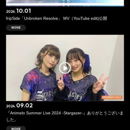
10.01
2024.
fripSide「Unbroken Resolve」 MV（YouTube edit)公開
MOVIE
MEMBER'S ONLY
09.02
2024.
『Animelo Summer Live 2024 -Stargazer-』ありがとうございま
した。
MOVIE