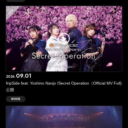
09.01
2024.
fripSide feat. Yoshino Nanjo /Secret Operation（Official MV Full)
公開
MOVIE