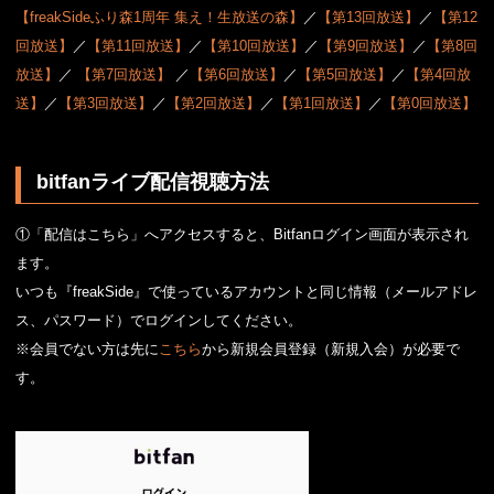
【freakSideふり森1周年 集え！生放送の森】
／
【第13回放送】
／
【第12
回放送】
／
【第11回放送】
／
【第10回放送】
／
【第9回放送】
／
【第8回
放送】
／
【第7回放送】
／
【第6回放送】
／
【第5回放送】
／
【第4回放
送】
／
【第3回放送】
／
【第2回放送】
／
【第1回放送】
／
【第0回放送】
bitfanライブ配信視聴方法
①「配信はこちら」へアクセスすると、Bitfanログイン画面が表示され
ます。
いつも『freakSide』で使っているアカウントと同じ情報（メールアドレ
ス、パスワード）でログインしてください。
※会員でない方は先に
こちら
から新規会員登録（新規入会）が必要で
す。