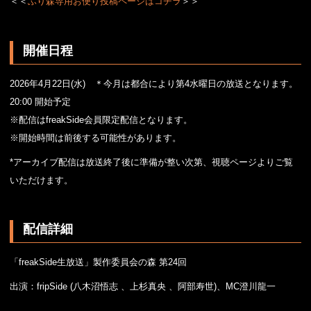
＜＜
ふり森専用お便り投稿ページはコチラ
＞＞
開催日程
2026年4月22日(水) ＊今月は都合により第4水曜日の放送となります。
20:00 開始予定
※配信はfreakSide会員限定配信となります。
※開始時間は前後する可能性があります。
*アーカイブ配信は放送終了後に準備が整い次第、視聴ページよりご覧
いただけます。
配信詳細
「freakSide生放送」製作委員会の森 第24回
出演：fripSide (八木沼悟志 、上杉真央 、阿部寿世)、MC澄川龍一