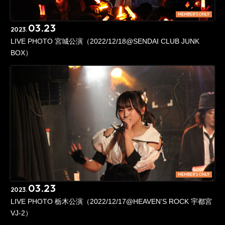
MEMBER'S ONLY
03.23
2023.
LIVE PHOTO 宮城公演（2022/12/18@SENDAI CLUB JUNK
BOX）
MEMBER'S ONLY
03.23
2023.
LIVE PHOTO 栃木公演（2022/12/17@HEAVEN’S ROCK 宇都宮
VJ-2）