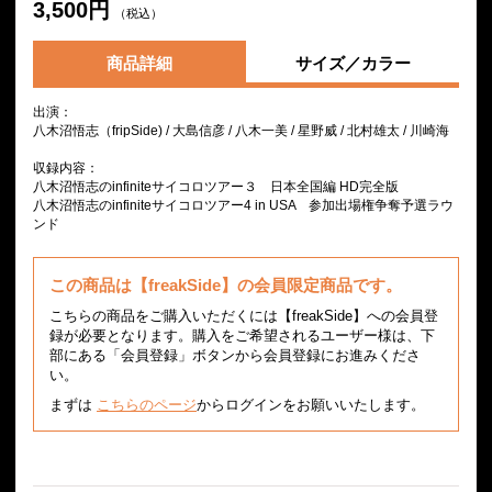
3,500円
（税込）
商品詳細
サイズ／カラー
出演：
八木沼悟志（fripSide) / 大島信彦 / 八木一美 / 星野威 / 北村雄太 / 川崎海
収録内容：
八木沼悟志のinfiniteサイコロツアー３ 日本全国編 HD完全版
八木沼悟志のinfiniteサイコロツアー4 in USA 参加出場権争奪予選ラウ
ンド
この商品は【freakSide】の会員限定商品です。
こちらの商品をご購入いただくには【freakSide】への会員登
録が必要となります。購入をご希望されるユーザー様は、下
部にある「会員登録」ボタンから会員登録にお進みくださ
い。
まずは
こちらのページ
からログインをお願いいたします。